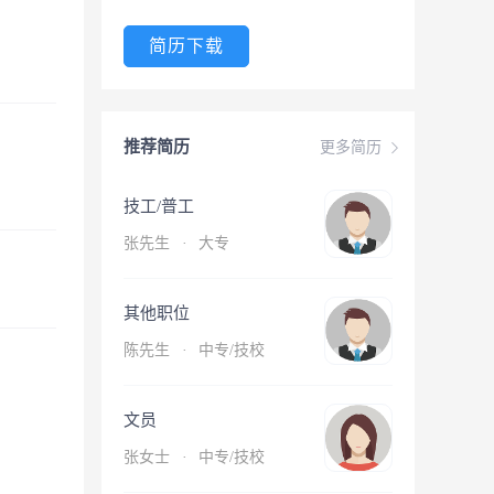
简历下载
推荐简历
更多简历
技工/普工
张先生
·
大专
其他职位
陈先生
·
中专/技校
文员
张女士
·
中专/技校